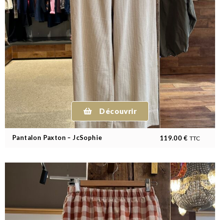
Découvrir
Pantalon Paxton – JcSophie
119.00
€
TTC