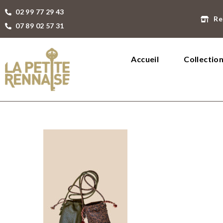
02 99 77 29 43
Re
07 89 02 57 31
Accueil
Collectio