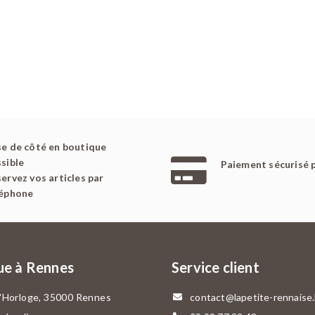
e de côté en boutique
sible
Paiement sécurisé 
ervez vos articles par
léphone
ue à Rennes
Service client
l'Horloge, 35000 Rennes
contact@lapetite-rennaise