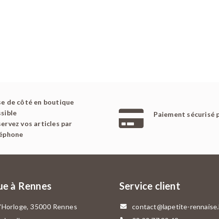
e de côté en boutique
sible
Paiement sécurisé 
ervez vos articles par
léphone
ue à Rennes
Service client
l'Horloge, 35000 Rennes
contact@lapetite-rennaise