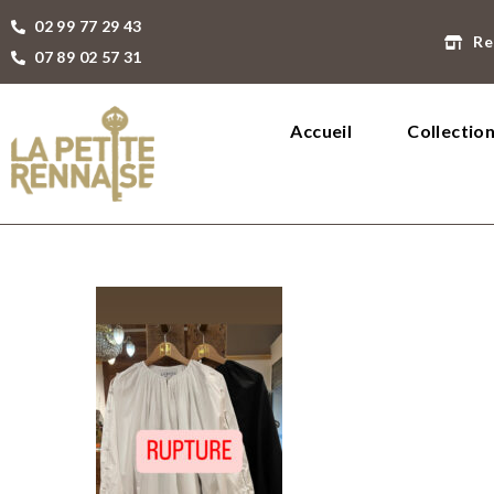
02 99 77 29 43
Re
07 89 02 57 31
Accueil
Collectio