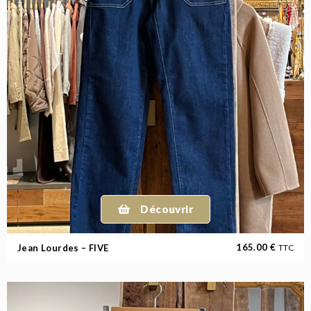
Découvrir
165.00
€
Jean Lourdes – FIVE
TTC