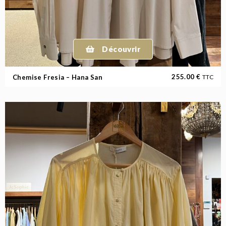
Découvrir
255.00
€
Chemise Fresia – Hana San
TTC