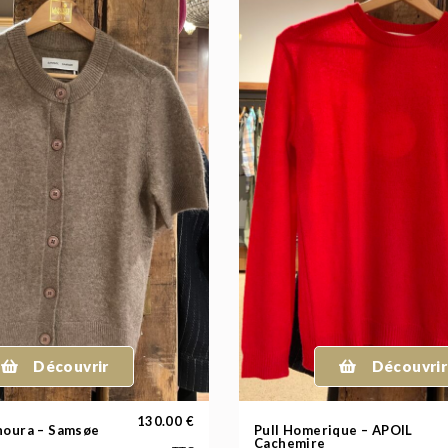
Découvrir
Découvrir
130.00
€
noura – Samsøe
Pull Homerique – APOIL
Cachemire