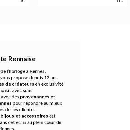
TTC
TTC
ite Rennaise
 de l’horloge à Rennes,
vous propose depuis 12 ans
s de créateurs
en exclusivité
hoisit avec soin.
n avec des
provenances et
ennes
pour répondre au mieux
es de ses clientes.
e
bijoux et accessoires
est
ns cet écrin au plein cœur de
Rennes.