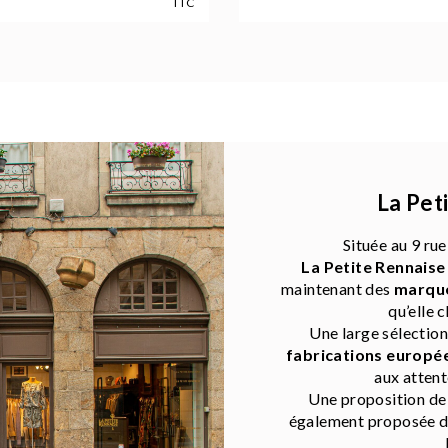
TTC
La Pet
Située au 9 rue
La Petite Rennaise
maintenant des
marque
qu’elle c
Une large sélectio
fabrications europé
aux attent
Une proposition d
également proposée da