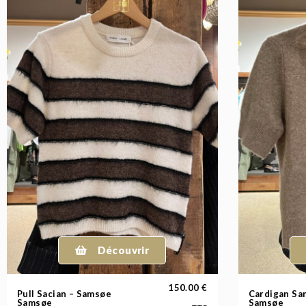
Découvrir
150.00
€
Pull Sacian – Samsøe
Cardigan Sa
Samsøe
Samsøe