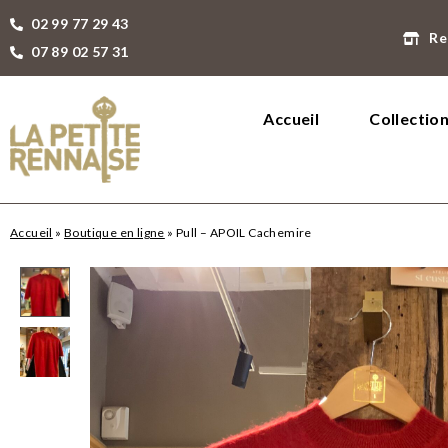
02 99 77 29 43
Re
07 89 02 57 31
Accueil
Collectio
Accueil
»
Boutique en ligne
»
Pull – APOIL Cachemire