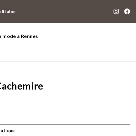
olitaine
de mode à Rennes
 Cachemire
outique