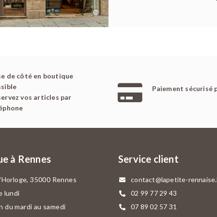
e de côté en boutique
sible
Paiement sécurisé 
ervez vos articles par
léphone
ue à Rennes
Service client
l'Horloge, 35000 Rennes
contact@lapetite-rennaise
e lundi
02 99 77 29 43
 du mardi au samedi
07 89 02 57 31