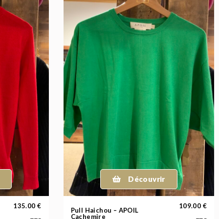
Découvrir
135.00
€
109.00
€
Pull Haichou – APOIL
Cachemire