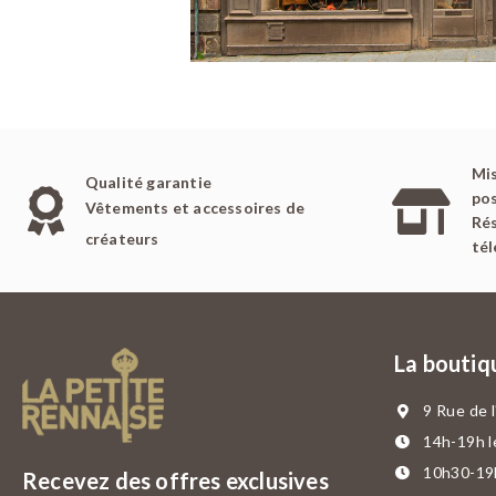
Mis
Qualité garantie
pos
Vêtements et accessoires de
Rés
créateurs
té
La boutiq
9 Rue de 
14h-19h l
10h30-19h
Recevez des offres exclusives