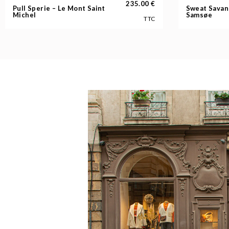
235.00
€
Pull Sperie – Le Mont Saint
Sweat Savan
Michel
Samsøe
TTC