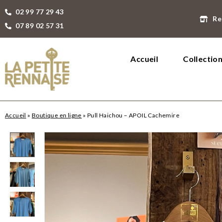
02 99 77 29 43
Re
07 89 02 57 31
Accueil
Collectio
Accueil
»
Boutique en ligne
»
Pull Haichou – APOIL Cachemire