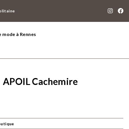
olitaine
de mode à Rennes
 – APOIL Cachemire
outique