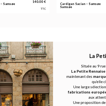
140.00
€
 – Samsøe
Cardigan Sacian – Samsøe
Samsøe
TTC
La Pet
Située au 9 rue
La Petite Rennaise
maintenant des
marque
qu’elle c
Une large sélectio
fabrications europé
aux attent
Une proposition d