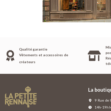
Mis
Qualité garantie
pos
Vêtements et accessoires de
Rés
créateurs
té
La boutiq
9 Rue de 
14h-19h l