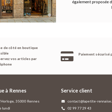
également proposée da
e de côté en boutique
sible
Paiement sécurisé 
ervez vos articles par
léphone
ue à Rennes
Service client
l'Horloge, 35000 Rennes
contact@lapetite-rennaise
e lundi
02 99 77 29 43