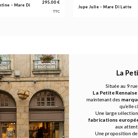
295.00
€
tine – Mare Di
Jupe Julie – Mare Di Latte
TTC
La Pet
Située au 9 rue
La Petite Rennaise
maintenant des
marque
qu’elle c
Une large sélectio
fabrications europé
aux attent
Une proposition d