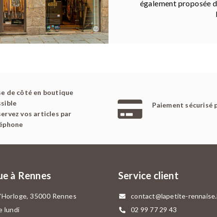
également proposée da
e de côté en boutique
sible
Paiement sécurisé 
ervez vos articles par
léphone
ue à Rennes
Service client
l'Horloge, 35000 Rennes
contact@lapetite-rennaise
e lundi
02 99 77 29 43