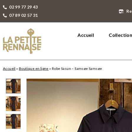
02 99 77 29 43
Re
07 89 02 57 31
Accueil
Collectio
Accueil
»
Boutique en ligne
»
Robe Sasun – Samsøe Samsøe