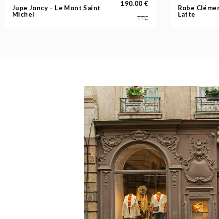
190.00
€
Jupe Joncy – Le Mont Saint
Robe Clémen
Michel
Latte
TTC