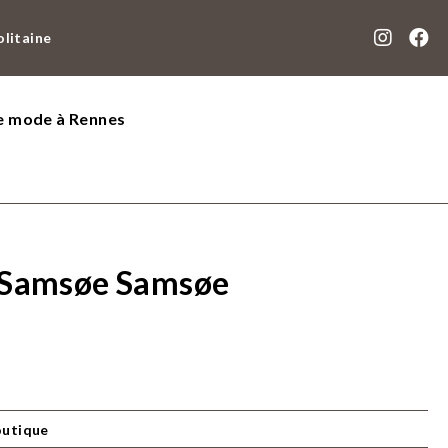
olitaine
de mode à Rennes
 Samsøe Samsøe
outique