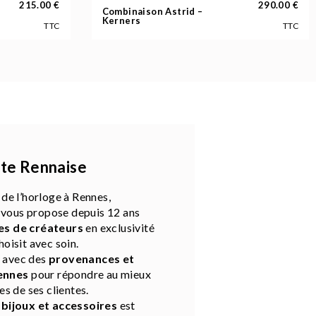
215.00
€
290.00
€
Combinaison Astrid –
Kerners
TTC
TTC
ite Rennaise
 de l’horloge à Rennes,
vous propose depuis 12 ans
s de créateurs
en exclusivité
hoisit avec soin.
n avec des
provenances et
ennes
pour répondre au mieux
es de ses clientes.
e
bijoux et accessoires
est