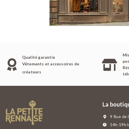
Mis
Qualité garantie
pos
Vêtements et accessoires de
Rés
créateurs
té
La boutiq
9 Rue de 
14h-19h l