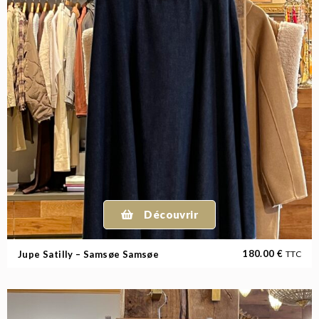
Découvrir
180.00
€
Jupe Satilly – Samsøe Samsøe
TTC