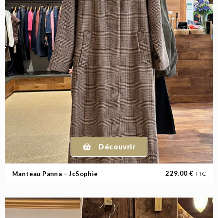
Découvrir
229.00
€
Manteau Panna – JcSophie
TTC