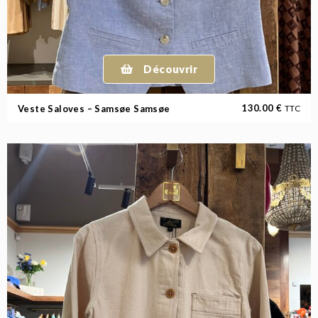
Découvrir
130.00
€
Veste Saloves – Samsøe Samsøe
TTC