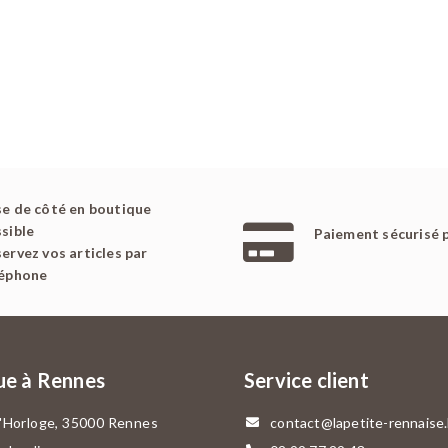
e de côté en boutique
sible
Paiement sécurisé 
ervez vos articles par
léphone
ue à Rennes
Service client
l'Horloge, 35000 Rennes
contact@lapetite-rennaise