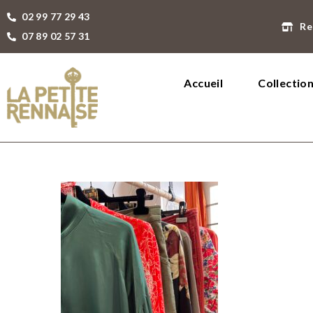
02 99 77 29 43
Re
07 89 02 57 31
Accueil
Collectio