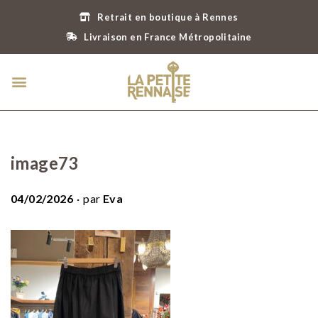
Retrait en boutique à Rennes
Livraison en France Métropolitaine
image73
.
P
04/02/2026
par
Eva
u
b
l
i
é
l