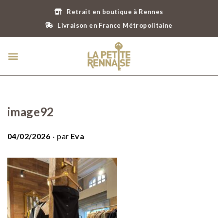
Retrait en boutique à Rennes
Livraison en France Métropolitaine
image92
.
P
04/02/2026
par
Eva
u
b
l
i
é
l