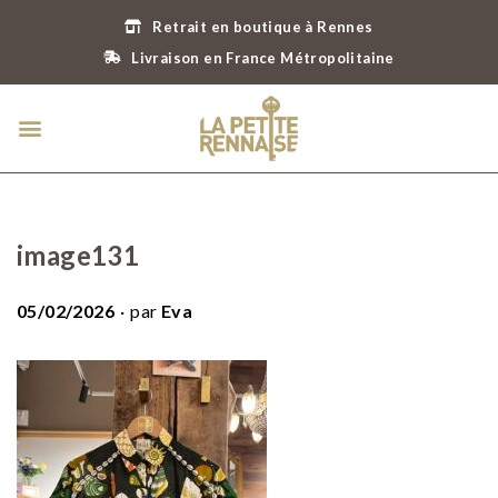
Retrait en boutique à Rennes
Livraison en France Métropolitaine
image131
.
P
05/02/2026
par
Eva
u
b
l
i
é
l