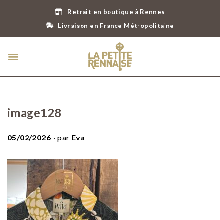
Retrait en boutique à Rennes
Livraison en France Métropolitaine
image128
.
P
05/02/2026
par
Eva
u
b
l
i
é
l