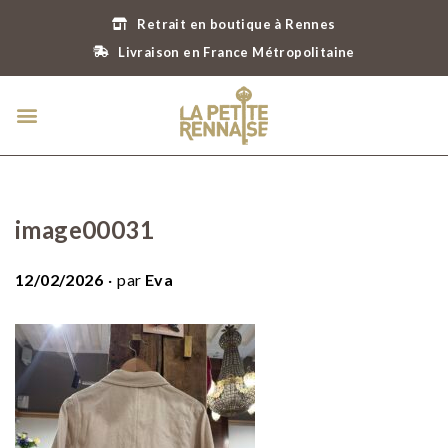
Retrait en boutique à Rennes
Livraison en France Métropolitaine
image00031
.
P
12/02/2026
par
Eva
u
b
l
i
é
l