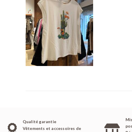
é
l
e
Mis
Qualité garantie
pos
Vêtements et accessoires de