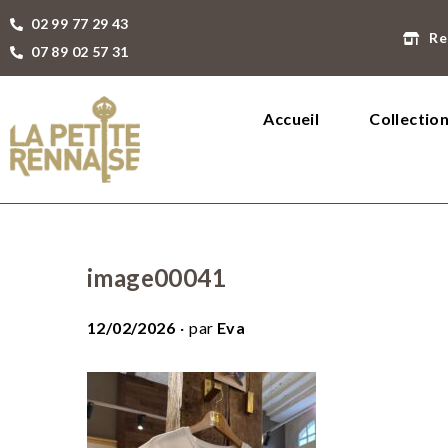
02 99 77 29 43
Re
07 89 02 57 31
Accueil
Collectio
image00041
.
P
12/02/2026
par
Eva
u
b
l
i