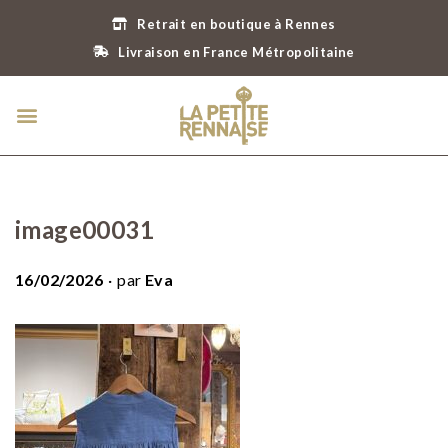
Retrait en boutique à Rennes
Livraison en France Métropolitaine
image00031
.
P
16/02/2026
par
Eva
u
b
l
i
é
l