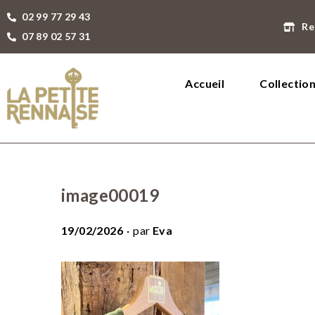
02 99 77 29 43
Re
07 89 02 57 31
Accueil
Collectio
image00019
.
P
19/02/2026
par
Eva
u
b
l
i