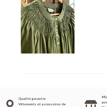
é
l
e
Mis
Qualité garantie
pos
Vêtements et accessoires de