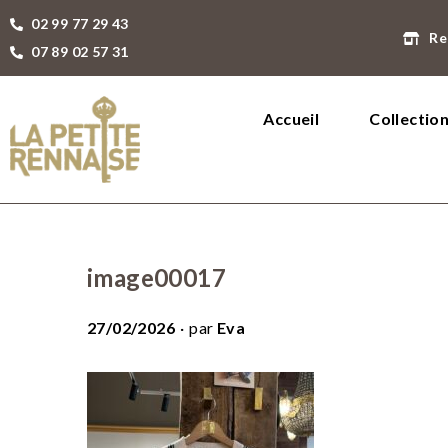
02 99 77 29 43
Re
07 89 02 57 31
Accueil
Collectio
image00017
.
P
27/02/2026
par
Eva
u
b
l
i