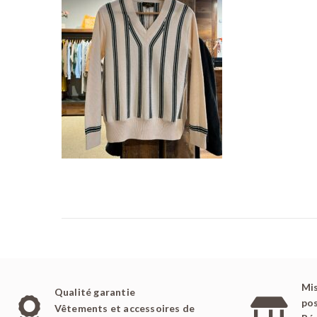
é
l
e
Mis
Qualité garantie
pos
Vêtements et accessoires de