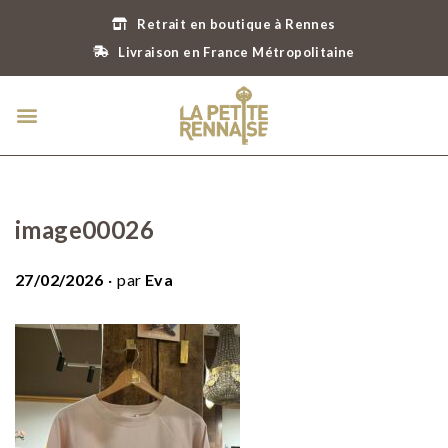
Retrait en boutique à Rennes
Livraison en France Métropolitaine
image00026
.
P
27/02/2026
par
Eva
u
b
l
i
é
l