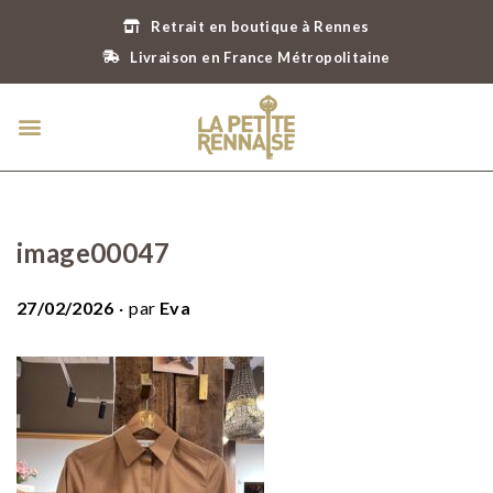
Retrait en boutique à Rennes
Livraison en France Métropolitaine
image00047
.
P
27/02/2026
par
Eva
u
b
l
i
é
l