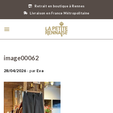
Retrait en boutique à Rennes
Livraison en France Métropolitaine
image00062
.
P
28/04/2026
par
Eva
u
b
l
i
é
l