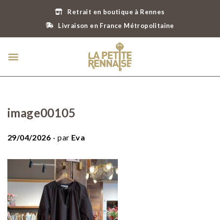
Retrait en boutique à Rennes
Livraison en France Métropolitaine
image00105
.
P
29/04/2026
par
Eva
u
b
l
i
é
l