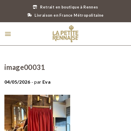
Retrait en boutique à Rennes
Livraison en France Métropolitaine
image00031
.
P
04/05/2026
par
Eva
u
b
l
i
é
l