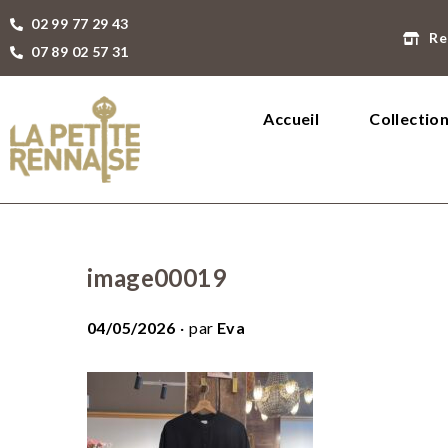
02 99 77 29 43
Re
07 89 02 57 31
Accueil
Collectio
image00019
.
P
04/05/2026
par
Eva
u
b
l
i