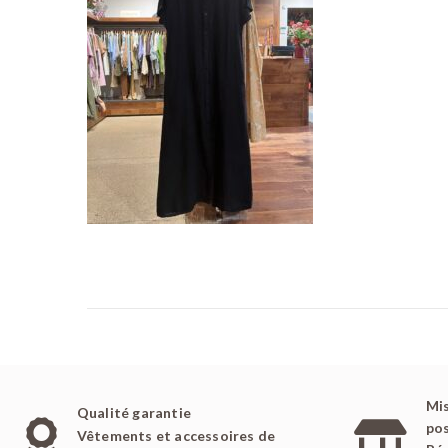
é
l
e
Mis
Qualité garantie
pos
Vêtements et accessoires de