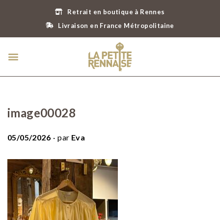
Retrait en boutique à Rennes
Livraison en France Métropolitaine
image00028
.
P
05/05/2026
par
Eva
u
b
l
i
é
l