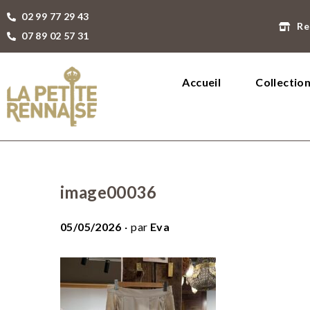
02 99 77 29 43
Re
07 89 02 57 31
Accueil
Collectio
image00036
.
P
05/05/2026
par
Eva
u
b
l
i