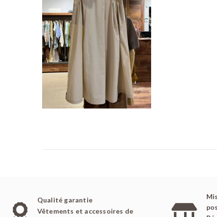
é
l
e
Mis
Qualité garantie
pos
Vêtements et accessoires de