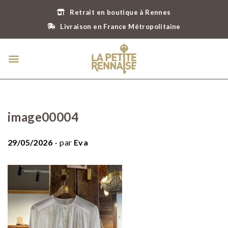
Retrait en boutique à Rennes
Livraison en France Métropolitaine
image00004
.
P
29/05/2026
par
Eva
u
b
l
i
é
l