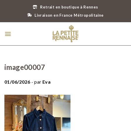
Retrait en boutique à Rennes
Livraison en France Métropolitaine
image00007
.
P
01/06/2026
par
Eva
u
b
l
i
é
l