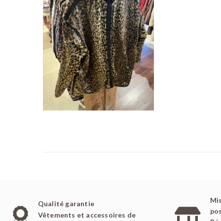
é
l
e
Mis
Qualité garantie
pos
Vêtements et accessoires de