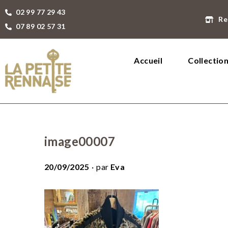
02 99 77 29 43
Re
07 89 02 57 31
Accueil
Collectio
image00007
.
P
20/09/2025
par
Eva
u
b
l
i