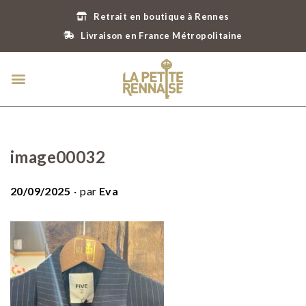
Retrait en boutique à Rennes
Livraison en France Métropolitaine
image00032
.
P
20/09/2025
par
Eva
u
b
l
i
é
l