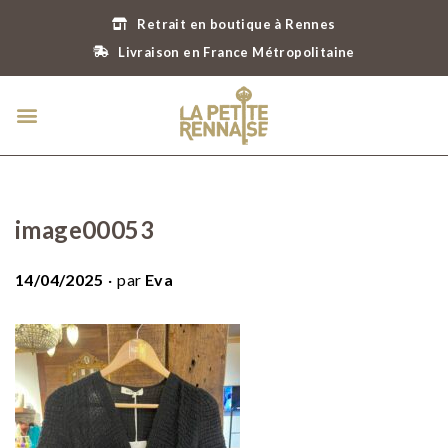
Retrait en boutique à Rennes
Livraison en France Métropolitaine
image00053
.
P
14/04/2025
par
Eva
u
b
l
i
é
l