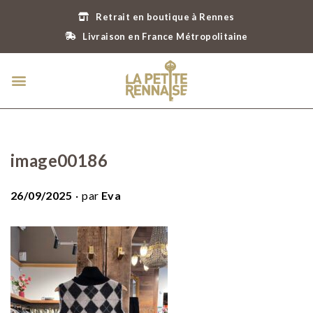
Retrait en boutique à Rennes
Livraison en France Métropolitaine
image00186
.
P
26/09/2025
par
Eva
u
b
l
i
é
l