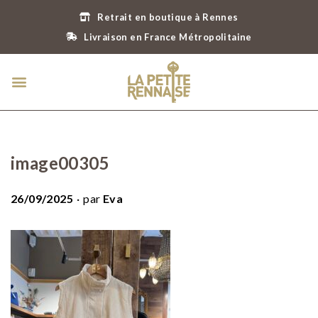
Retrait en boutique à Rennes
Livraison en France Métropolitaine
image00305
.
P
26/09/2025
par
Eva
u
b
l
i
é
l