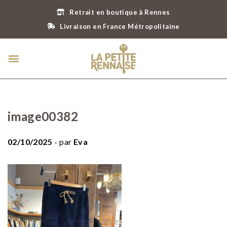
Retrait en boutique à Rennes
Livraison en France Métropolitaine
image00382
.
P
02/10/2025
par
Eva
u
b
l
i
é
l