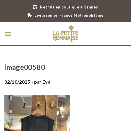
Retrait en boutique à Rennes
Livraison en France Métropolitaine
image00580
.
P
02/10/2025
par
Eva
u
b
l
i
é
l