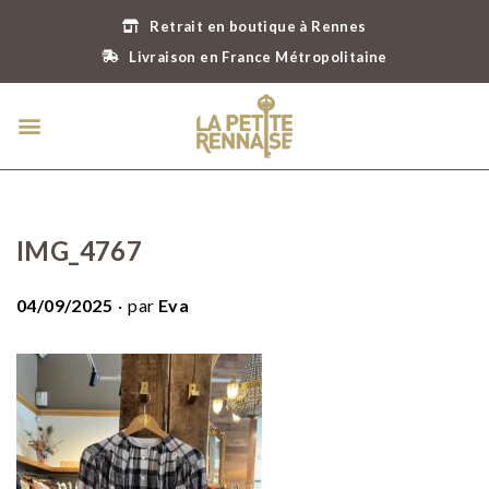
Retrait en boutique à Rennes
Livraison en France Métropolitaine
IMG_4767
.
P
04/09/2025
par
Eva
u
b
l
i
é
l