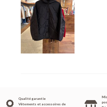
é
l
e
Mis
Qualité garantie
pos
Vêtements et accessoires de