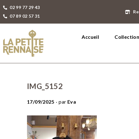
02 99 77 29 43
Re
07 89 02 57 31
Accueil
Collectio
IMG_5152
.
P
17/09/2025
par
Eva
u
b
l
i