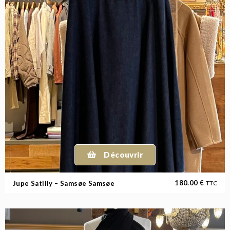
Découvrir
180.00
€
Jupe Satilly – Samsøe Samsøe
TTC